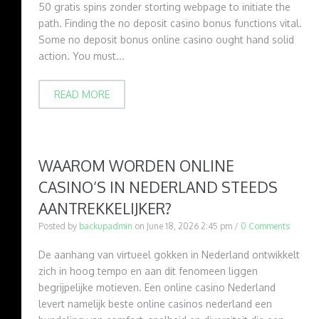
50 gratis spins zonder storting webpage to initiate the
path. Finding the no deposit casino bonus functions vital.
Some no deposit bonus online casino ought hand solid
action. You must...
READ MORE
WAAROM WORDEN ONLINE
CASINO’S IN NEDERLAND STEEDS
AANTREKKELIJKER?
Posted by
backupadmin
on
June 18, 2026 2:45 pm
/
0 Comments
De aanhang van virtueel gokken in Nederland ontwikkelt
zich in hoog tempo en aan dit fenomeen liggen
begrijpelijke motieven. Een online casino Nederland
levert namelijk beste online casinos nederland een