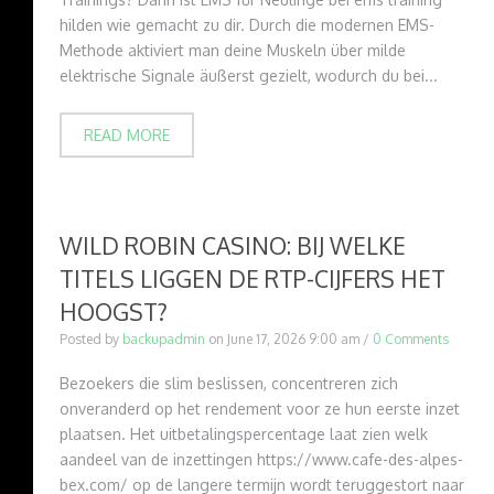
hilden wie gemacht zu dir. Durch die modernen EMS-
Methode aktiviert man deine Muskeln über milde
elektrische Signale äußerst gezielt, wodurch du bei...
READ MORE
WILD ROBIN CASINO: BIJ WELKE
TITELS LIGGEN DE RTP-CIJFERS HET
HOOGST?
Posted by
backupadmin
on
June 17, 2026 9:00 am
/
0 Comments
Bezoekers die slim beslissen, concentreren zich
onveranderd op het rendement voor ze hun eerste inzet
plaatsen. Het uitbetalingspercentage laat zien welk
aandeel van de inzettingen https://www.cafe-des-alpes-
bex.com/ op de langere termijn wordt teruggestort naar