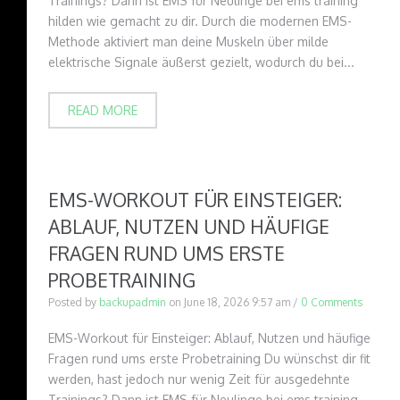
Trainings? Dann ist EMS für Neulinge bei ems training
hilden wie gemacht zu dir. Durch die modernen EMS-
Methode aktiviert man deine Muskeln über milde
elektrische Signale äußerst gezielt, wodurch du bei...
READ MORE
EMS-WORKOUT FÜR EINSTEIGER:
ABLAUF, NUTZEN UND HÄUFIGE
FRAGEN RUND UMS ERSTE
PROBETRAINING
Posted by
backupadmin
on
June 18, 2026 9:57 am
/
0 Comments
EMS-Workout für Einsteiger: Ablauf, Nutzen und häufige
Fragen rund ums erste Probetraining Du wünschst dir fit
werden, hast jedoch nur wenig Zeit für ausgedehnte
Trainings? Dann ist EMS für Neulinge bei ems training