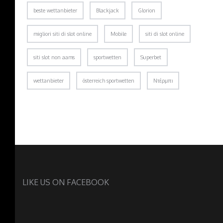
beste wettanbieter
Blackjack
Glorion
migliori siti di slot online
Mobile
siti di slot online
siti slot non aams
sportwetten
Superbet
wettanbieter
österreich sportwetten
Ντέρμπι
LIKE US ON FACEBOOK