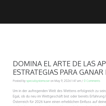
DOMINA EL ARTE DE LAS A
ESTRATEGIAS PARA GANAR
Posted by
specialsystemuser
on
May 9, 2026 1:47 am
/
0 Comments
Um in der aufregenden Welt des Wettens erfolgreich zu sein, i
Egal, ob du neu im Wettgeschäft bist oder bereits Erfahrung 
Österreich für 2026 kann einen erheblichen Einfluss auf d