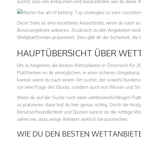
suchst, lass uns eintauchen und herausfinden, wie du deine 
Diese Seite ist eine exzellente Anlaufstelle, wenn du nach si
Bonusangebote anbieten. Zusätzlich zu den Angeboten wird 
Wettplattformen präsentiert. Dies gibt dir die Sicherheit, di
HAUPTÜBERSICHT ÜBER WET
Um zu beginnen, die besten Wettanbieter in Österreich für 20
Plattformen es dir ermöglichen, in einer sicheren Umgebung 
kannst, wenn du nach einem Ort suchst, der sowohl Kundense
nur eine Frage des Glücks, sondern auch von Wissen und Str
Wenn du auf der Suche nach einer wettbewerbsfähigen Plattfo
zu platzieren, dann bist du hier genau richtig. Durch die Ana
Benutzerfreundlichkeit und Quoten kannst du die richtige Wah
sehen wir, dass einige Anbieter wirklich herausstechen.
WIE DU DEN BESTEN WETTANBIET