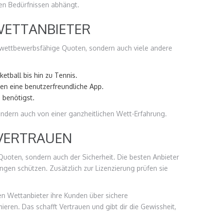
len Bedürfnissen abhängt.
WETTANBIETER
r wettbewerbsfähige Quoten, sondern auch viele andere
ketball bis hin zu Tennis.
en eine benutzerfreundliche App.
 benötigst.
sondern auch von einer ganzheitlichen Wett-Erfahrung.
 VERTRAUEN
 Quoten, sondern auch der Sicherheit. Die besten Anbieter
gen schützen. Zusätzlich zur Lizenzierung prüfen sie
en Wettanbieter ihre Kunden über sichere
en. Das schafft Vertrauen und gibt dir die Gewissheit,