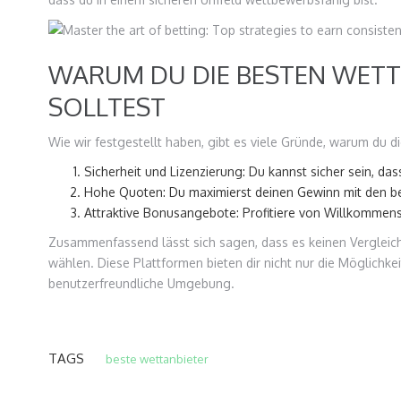
WARUM DU DIE BESTEN WET
SOLLTEST
Wie wir festgestellt haben, gibt es viele Gründe, warum du d
Sicherheit und Lizenzierung: Du kannst sicher sein, das
Hohe Quoten: Du maximierst deinen Gewinn mit den b
Attraktive Bonusangebote: Profitiere von Willkommen
Zusammenfassend lässt sich sagen, dass es keinen Vergleich
wählen. Diese Plattformen bieten dir nicht nur die Möglichkei
benutzerfreundliche Umgebung.
TAGS
beste wettanbieter