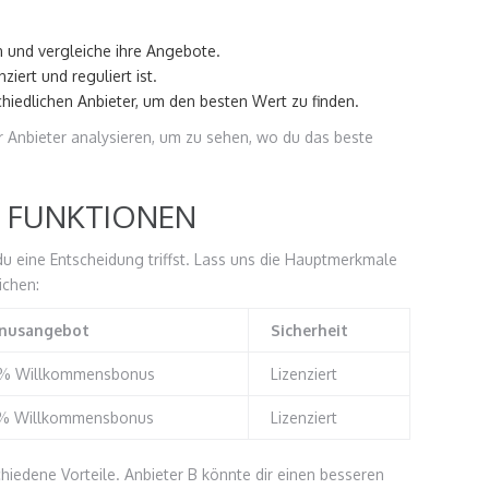
 und vergleiche ihre Angebote.
ziert und reguliert ist.
hiedlichen Anbieter, um den besten Wert zu finden.
 Anbieter analysieren, um zu sehen, wo du das beste
R FUNKTIONEN
du eine Entscheidung triffst. Lass uns die Hauptmerkmale
ichen:
nusangebot
Sicherheit
% Willkommensbonus
Lizenziert
% Willkommensbonus
Lizenziert
hiedene Vorteile. Anbieter B könnte dir einen besseren