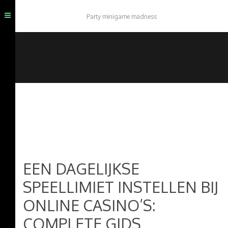
Party minigame madness
EEN DAGELIJKSE
SPEELLIMIET INSTELLEN BIJ
ONLINE CASINO’S:
COMPLETE GIDS