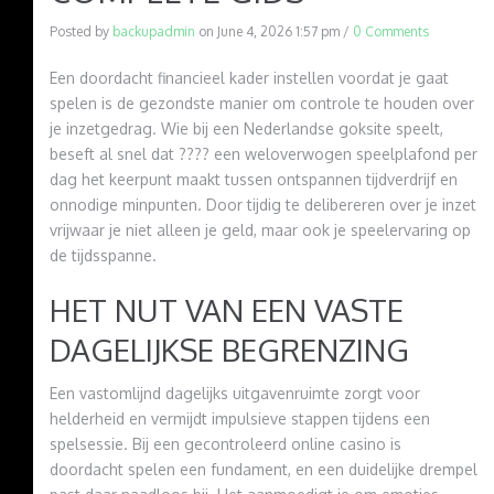
Posted by
backupadmin
on
June 4, 2026 1:57 pm
/
0 Comments
Een doordacht financieel kader instellen voordat je gaat
spelen is de gezondste manier om controle te houden over
je inzetgedrag. Wie bij een Nederlandse goksite speelt,
beseft al snel dat ???? een weloverwogen speelplafond per
dag het keerpunt maakt tussen ontspannen tijdverdrijf en
onnodige minpunten. Door tijdig te delibereren over je inzet
vrijwaar je niet alleen je geld, maar ook je speelervaring op
de tijdsspanne.
HET NUT VAN EEN VASTE
DAGELIJKSE BEGRENZING
Een vastomlijnd dagelijks uitgavenruimte zorgt voor
helderheid en vermijdt impulsieve stappen tijdens een
spelsessie. Bij een gecontroleerd online casino is
doordacht spelen een fundament, en een duidelijke drempel