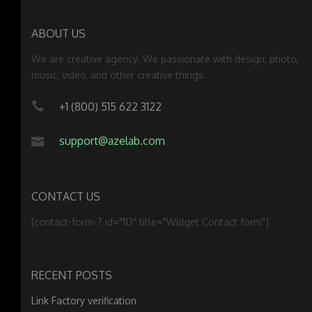
ABOUT US
We are creative agency. We passionate with design, photo,
music, video, and other creative things.
+1 (800) 515 622 3122
support@azelab.com
CONTACT US
[contact-form-7 id="113" title="Widget Contact form"]
RECENT POSTS
Link Factory verification